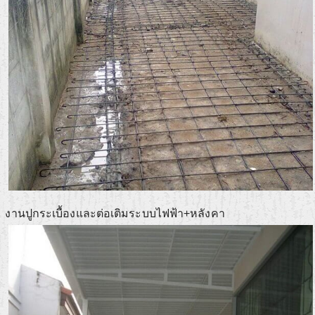
งานปูกระเบื้องและต่อเติมระบบไฟฟ้า+หลังคา