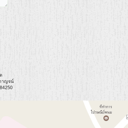
ัด
กาญจน์
84250