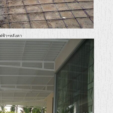
ไฟฟ้า+หลังคา