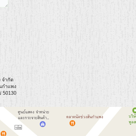
 จำกัด
ันกำแพง
่
50130