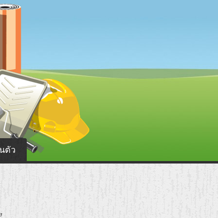
นตัว
”