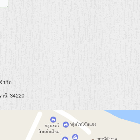
 จำกัด
ธานี
34220